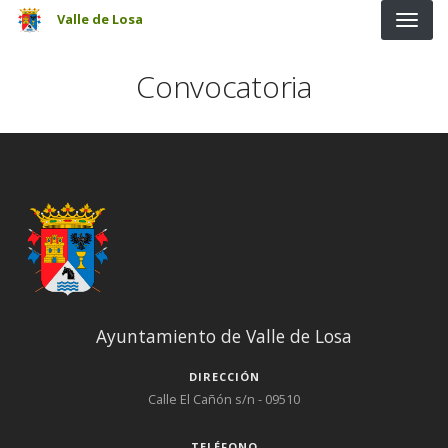
Pasar al contenido principal
Valle de Losa
Convocatoria
Ayuntamiento de Valle de Losa
DIRECCIÓN
Calle El Cañón s/n - 09510
TELÉFONO