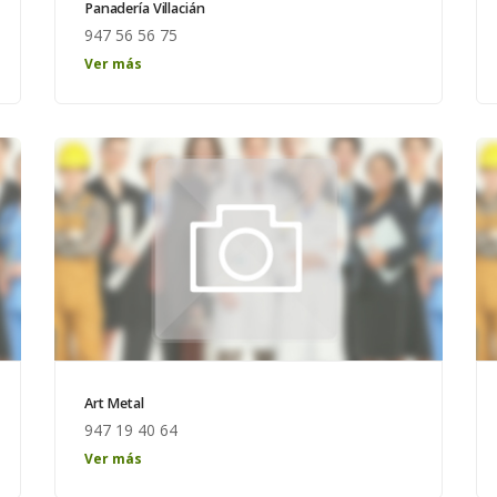
Panadería Villacián
947 56 56 75
Pan biológico
Ver más
Art Metal
947 19 40 64
Ver más