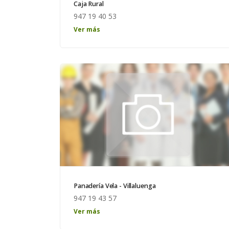
Caja Rural
947 19 40 53
Horario: de lunes a viernes de 8:00 a 15:00
Ver más
Panadería Vela - Villaluenga
947 19 43 57
Ver más