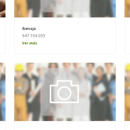
Ibercaja
947 194 055
Horario: de lunes a viernes de 8:00 a 15:00
Ver más