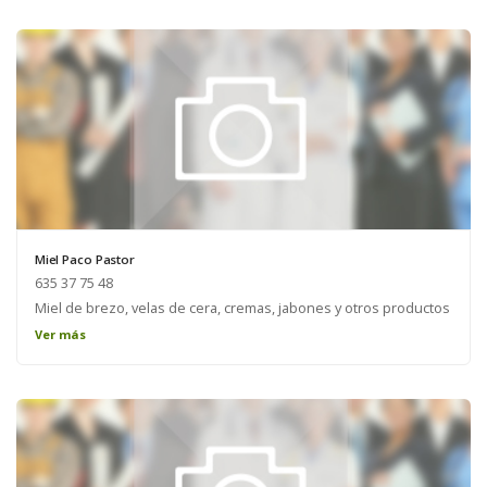
Miel Paco Pastor
635 37 75 48
Miel de brezo, velas de cera, cremas, jabones y otros productos
de la colmena.
Ver más