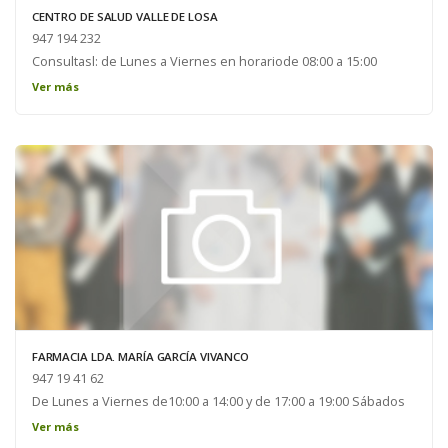
CENTRO DE SALUD VALLE DE LOSA
947 194 232
Consultasl: de Lunes a Viernes en horariode 08:00 a 15:00
Urgencias de 15:00 a 08:00 Sábadosy Festivos ....................... 24 h
Ver más
Urgencias Veterinario:valledelosa@ayuntamientovalledelosa.es
FARMACIA LDA. MARÍA GARCÍA VIVANCO
947 19 41 62
De Lunes a Viernes de10:00 a 14:00 y de 17:00 a 19:00 Sábados
de 10:00 a 14:00
Ver más