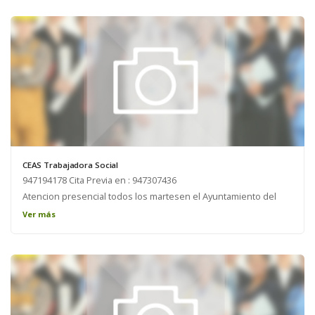
CEAS Trabajadora Social
947194178 Cita Previa en : 947307436
Atencion presencial todos los martesen el Ayuntamiento del
Valle de Losa. 947 194 178
Ver más