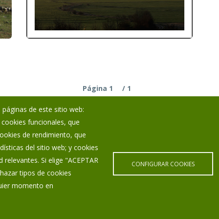
Paginación
Página 1
/ 1
 páginas de este sitio web:
; cookies funcionales, que
Noticias
 cookies de rendimiento, que
Eventos
ísticas del sitio web; y cookies
Corporación Municipal
d relevantes. Si elige "ACEPTAR
Teléfonos de interés
CONFIGURAR COOKIES
hazar tipos de cookies
lquier momento en
Aviso Legal
Política de