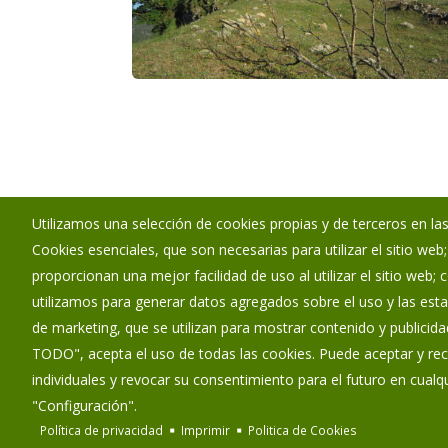
Utilizamos una selección de cookies propias y de terceros en las
Cookies esenciales, que son necesarias para utilizar el sitio web
Ayuntamiento de Valle de Losa
proporcionan una mejor facilidad de uso al utilizar el sitio web;
:
Calle El Cañón s/n - 09510
utilizamos para generar datos agregados sobre el uso y las estad
:
947194178
de marketing, que se utilizan para mostrar contenido y publicida
:
valledelosa@diputaciondeburgos.net
TODO", acepta el uso de todas las cookies. Puede aceptar y rec
individuales y revocar su consentimiento para el futuro en cua
"Configuración".
Política de privacidad
Imprimir
Politica de Cookies
Diputación de Burgos