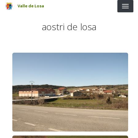
Pasar al contenido principal
Valle de Losa
aostri de losa