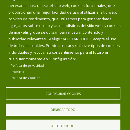
Teléfonos de interés
necesarias para utilizar el sitio web; cookies funcionales, que
proporcionan una mejor facilidad de uso al utilizar el sitio web;
INICIAR SESIÓN
cookies de rendimiento, que utilizamos para generar datos
MAPA WEB
agregados sobre el uso y las estadísticas del sitio web; y cookies
de marketing, que se utilizan para mostrar contenido y
publicidad relevantes. Si elige "ACEPTAR TODO", acepta el uso
de todas las cookies. Puede aceptar y rechazar tipos de cookies
individuales y revocar su consentimiento para el futuro en
cualquier momento en "Configuración".
Política de privacidad
Imprimir
Politica de Cookies
CONFIGURAR COOKIES
Aviso Legal
Política de privacidad
Política de Cookies
DENEGAR TODO
Declaración de accesibilidad
ACEPTAR TODO
Diputación de Burgos