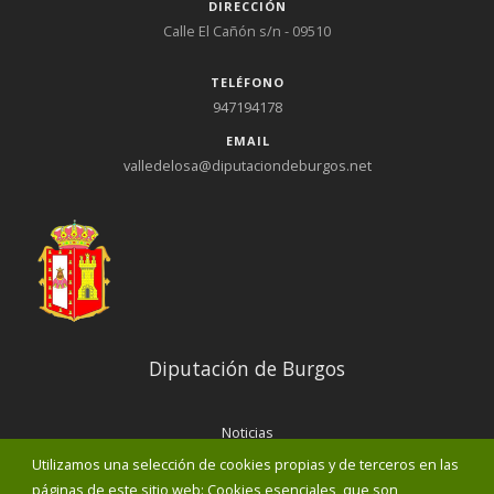
DIRECCIÓN
Calle El Cañón s/n - 09510
TELÉFONO
947194178
EMAIL
valledelosa@diputaciondeburgos.net
Diputación de Burgos
Noticias
Eventos
Utilizamos una selección de cookies propias y de terceros en las
Corporación Municipal
páginas de este sitio web: Cookies esenciales, que son