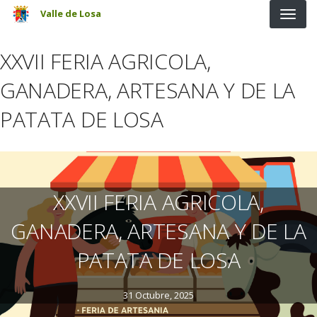
Pasar al contenido principal
Valle de Losa
XXVII FERIA AGRICOLA,
GANADERA, ARTESANA Y DE LA
PATATA DE LOSA
XXVII FERIA AGRICOLA,
GANADERA, ARTESANA Y DE LA
PATATA DE LOSA
31 Octubre, 2025