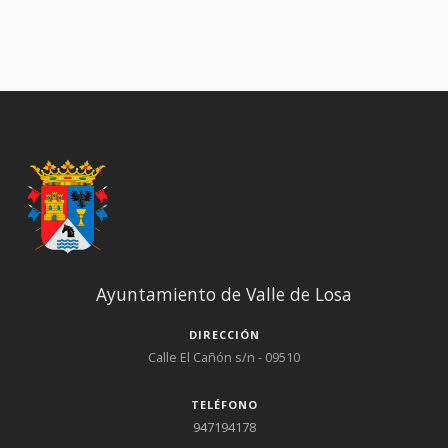
Yuso. 12:30 h. SALIDA DE LA II MARCHA CONTRA LA VIOLENCIA DE
GÉNERO. Recorrido de 1,5 km. partiendo de la plaza pasando
por el parque de La Torre con regreso al centro de Quincoces.
13.30 h. AVITUALLAMIENTO para las personas participantes.
¡VENTE DE MARCHA!
Ayuntamiento de Valle de Losa
DIRECCIÓN
Calle El Cañón s/n - 09510
TELÉFONO
947194178