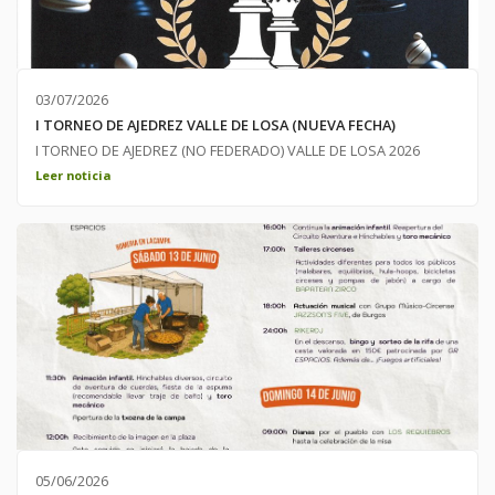
03/07/2026
I TORNEO DE AJEDREZ VALLE DE LOSA (NUEVA FECHA)
I TORNEO DE AJEDREZ (NO FEDERADO) VALLE DE LOSA 2026
NUEVAS FECHAS DE CONVOCATORIA! 15 Y 16 DE AGOSTO EN
Leer noticia
QUINCOCES DE YUSO INSCRIPCIONES HASTA EL 31 DE JULIO EN
EL AYUNTAMIENTO DE VALLE DE LOSA.-
05/06/2026