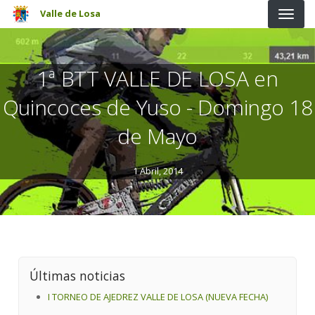
Pasar al contenido principal
Valle de Losa
1ª BTT VALLE DE LOSA en
Quincoces de Yuso - Domingo 18
de Mayo
1 Abril, 2014
Últimas noticias
I TORNEO DE AJEDREZ VALLE DE LOSA (NUEVA FECHA)