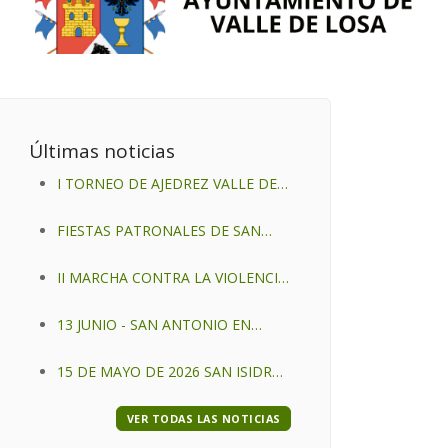
Últimas noticias
I TORNEO DE AJEDREZ VALLE DE
LOSA (NUEVA FECHA)
FIESTAS PATRONALES DE SAN
ANTONIO 2026.-
II MARCHA CONTRA LA VIOLENCIA
DE GENERO VALLE DE LOSA 2026
13 JUNIO - SAN ANTONIO EN
.-
VILLALUENGA DE LOSA-
15 DE MAYO DE 2026 SAN ISIDRO
LABRADOR EN VALLE DE LOSA
VER TODAS LAS NOTICIAS