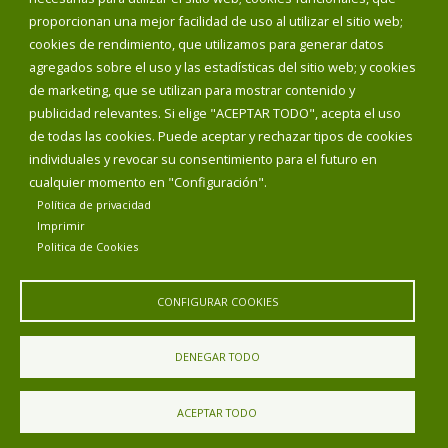
proporcionan una mejor facilidad de uso al utilizar el sitio web;
INICIAR SESIÓN
cookies de rendimiento, que utilizamos para generar datos
MAPA WEB
agregados sobre el uso y las estadísticas del sitio web; y cookies
de marketing, que se utilizan para mostrar contenido y
publicidad relevantes. Si elige "ACEPTAR TODO", acepta el uso
de todas las cookies. Puede aceptar y rechazar tipos de cookies
individuales y revocar su consentimiento para el futuro en
cualquier momento en "Configuración".
Política de privacidad
Imprimir
Politica de Cookies
CONFIGURAR COOKIES
Aviso Legal
Política de privacidad
Política de Cookies
DENEGAR TODO
Declaración de accesibilidad
ACEPTAR TODO
Diputación de Burgos