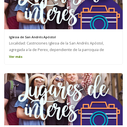
Iglesia de San Andrés Apóstol
Localidad: Castriciones Iglesia de la San Andrés Apóstol,
agregada a la de Perex, dependiente de la parroquia de
Momediano en el Arciprestazgo de Medina de Pomar del
Ver más
Arzobispado de Burgos.