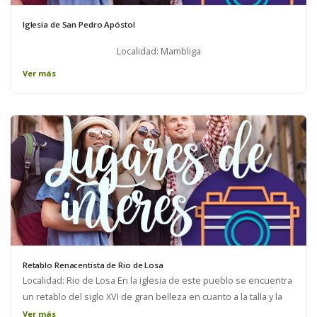
Iglesia de San Pedro Apóstol
Localidad: Mambliga
Ver más
Retablo Renacentista de Rio de Losa
Localidad: Rio de Losa En la iglesia de este pueblo se encuentra
un retablo del siglo XVI de gran belleza en cuanto a la talla y la
composición del equilibrio dentro de las escenas. El tema
Ver más