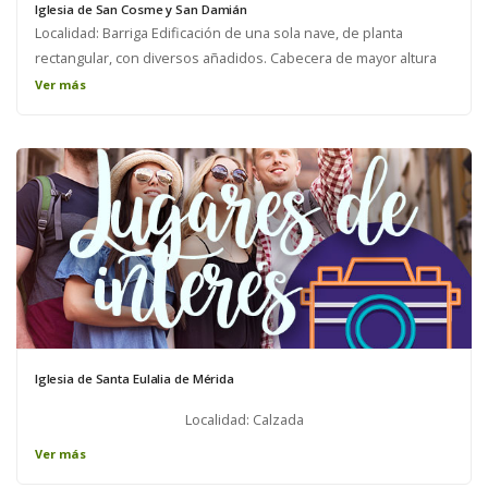
Iglesia de San Cosme y San Damián
Localidad: Barriga Edificación de una sola nave, de planta
rectangular, con diversos añadidos. Cabecera de mayor altura
que la nave, con contrafuertes diagonales en esquinas. Canes
Ver más
bastos en alero y óculo gótico en lateral (siglo XVI) . Capillas y
sacristía añadidas a ambos laterales, formando como un
crucero. Pórtico en lateral, adosado a la torre-espadaña, situada
en los pies. Doble cuerpo con dos arcos cada uno, los
inferiores cegados. Nave con canes bastos, parece románica,
muy popular. Fábrica de sillería y manpostería parcialmente
enfoscada.
Iglesia de Santa Eulalia de Mérida
Localidad: Calzada
Ver más