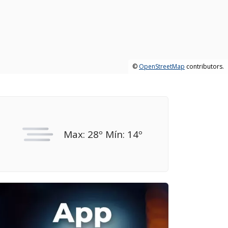
©
OpenStreetMap
contributors.
Max: 28º Mín: 14º