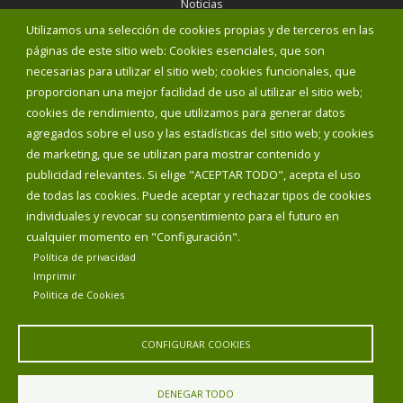
Noticias
Eventos
Utilizamos una selección de cookies propias y de terceros en las
Corporación Municipal
páginas de este sitio web: Cookies esenciales, que son
Teléfonos de interés
necesarias para utilizar el sitio web; cookies funcionales, que
proporcionan una mejor facilidad de uso al utilizar el sitio web;
INICIAR SESIÓN
cookies de rendimiento, que utilizamos para generar datos
MAPA WEB
agregados sobre el uso y las estadísticas del sitio web; y cookies
de marketing, que se utilizan para mostrar contenido y
publicidad relevantes. Si elige "ACEPTAR TODO", acepta el uso
de todas las cookies. Puede aceptar y rechazar tipos de cookies
individuales y revocar su consentimiento para el futuro en
cualquier momento en "Configuración".
Política de privacidad
Imprimir
Politica de Cookies
CONFIGURAR COOKIES
Aviso Legal
Política de privacidad
Política de Cookies
DENEGAR TODO