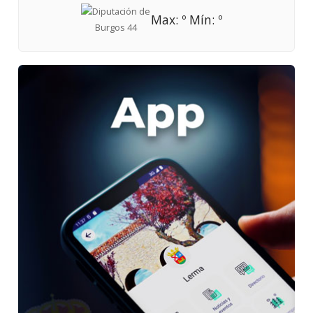
Max: º Mín: º