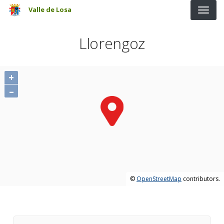
Pasar al contenido principal
Valle de Losa
Llorengoz
+
–
©
OpenStreetMap
contributors.